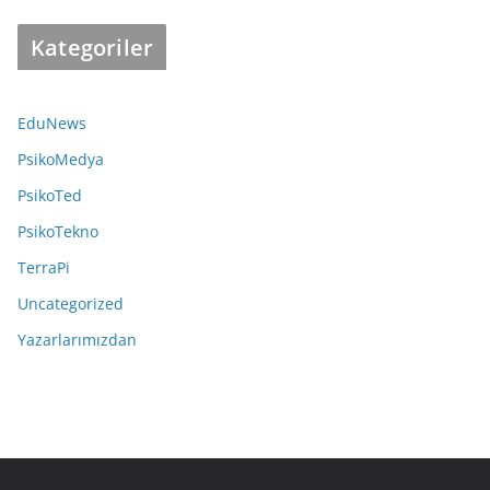
Kategoriler
EduNews
PsikoMedya
PsikoTed
PsikoTekno
TerraPi
Uncategorized
Yazarlarımızdan