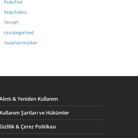
PsikoTed
PsikoTekno
TerraPi
Uncategorized
Yazarlarımızdan
Alıntı & Yeniden Kullanım
Kullanım Şartları ve Hükümler
Gizlilik & Çerez Politikası