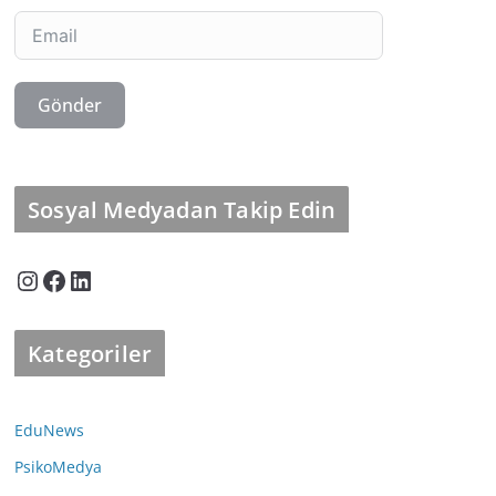
Gönder
Sosyal Medyadan Takip Edin
Instagram
Facebook
LinkedIn
Kategoriler
EduNews
PsikoMedya