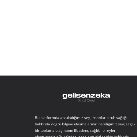
Bu platformda arzuladığımız şey, insanların ruh sağlığı
hakkında doğru bilgiye ulaşmalarıdır.İnandığımız şey; sağlıkl
bir topluma ulaşmanın ilk adımı, sağlıklı bireyler
oluşturmaktır.Bu yüzden insanların akıl sağlığı hakkında