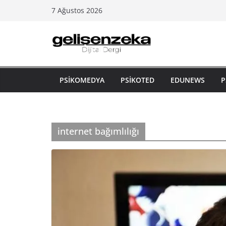
Skip
7 Ağustos 2026
to
content
PSIKOMEDYA
PSIKOTED
EDUNEWS
P
internet bağımlılığı