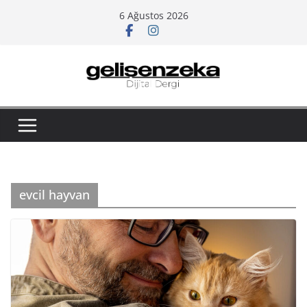
Skip
6 Ağustos 2026
to
content
evcil hayvan